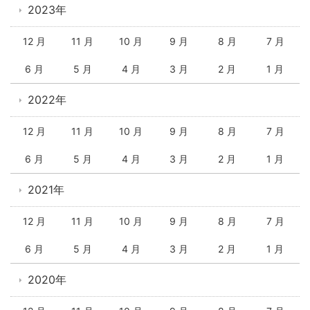
2023年
12 月
11 月
10 月
9 月
8 月
7 月
6 月
5 月
4 月
3 月
2 月
1 月
2022年
12 月
11 月
10 月
9 月
8 月
7 月
6 月
5 月
4 月
3 月
2 月
1 月
2021年
12 月
11 月
10 月
9 月
8 月
7 月
6 月
5 月
4 月
3 月
2 月
1 月
2020年