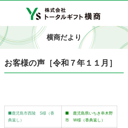
横商だより
お客様の声［令和７年１１月］
■鹿児島市西陵 S様（香
■ 鹿児島県いちき串木野
典返し）
市 W様（香典返し）