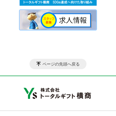
ページの先頭へ戻る