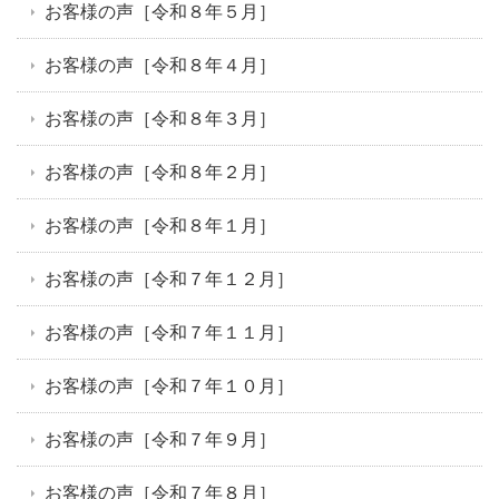
お客様の声［令和８年５月］
お客様の声［令和８年４月］
お客様の声［令和８年３月］
お客様の声［令和８年２月］
お客様の声［令和８年１月］
お客様の声［令和７年１２月］
お客様の声［令和７年１１月］
お客様の声［令和７年１０月］
お客様の声［令和７年９月］
お客様の声［令和７年８月］