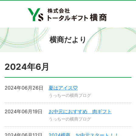
横商だより
2024年6月
2024年06月26日
夏はアイス♡
うっちーの横商ブログ
2024年06月19日
お中元におすすめ 肉ギフト
うっちーの横商ブログ
2024年06月12日
2024横商 お中元スタート！！