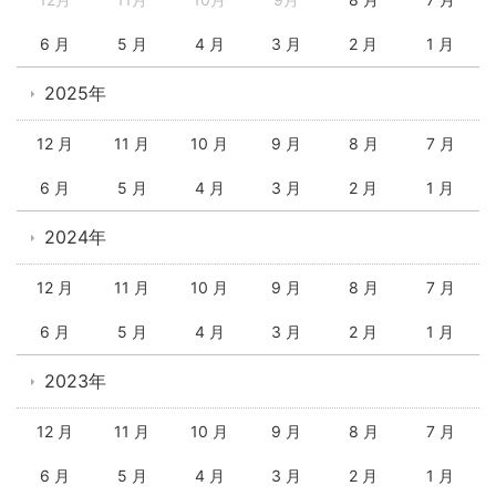
6 月
5 月
4 月
3 月
2 月
1 月
2025年
12 月
11 月
10 月
9 月
8 月
7 月
6 月
5 月
4 月
3 月
2 月
1 月
2024年
12 月
11 月
10 月
9 月
8 月
7 月
6 月
5 月
4 月
3 月
2 月
1 月
2023年
12 月
11 月
10 月
9 月
8 月
7 月
6 月
5 月
4 月
3 月
2 月
1 月