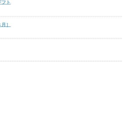
ギフト
８月］