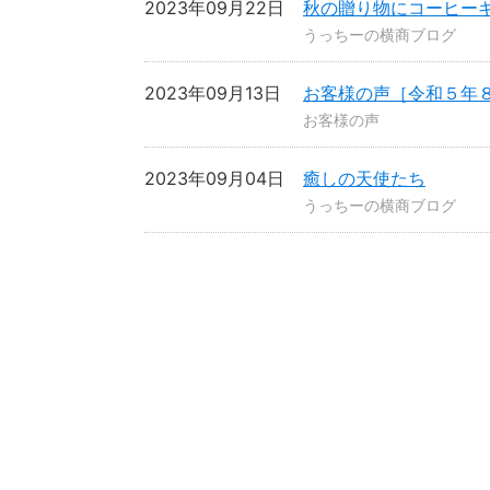
2023年09月22日
秋の贈り物にコーヒー
うっちーの横商ブログ
2023年09月13日
お客様の声［令和５年
お客様の声
2023年09月04日
癒しの天使たち
うっちーの横商ブログ