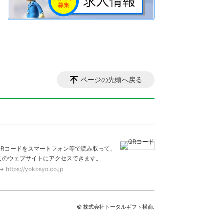
ページの先頭へ戻る
QRコードをスマートフォン等で読み取って、
このウェブサイトにアクセスできます。
https://yokosyo.co.jp
© 株式会社トータルギフト横商.