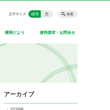
大
標準
文字サイズ
検索
横商だより
資料請求・お問合せ
アーカイブ
2026年