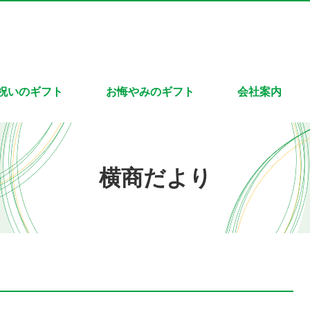
祝いのギフト
お悔やみのギフト
会社案内
横商だより