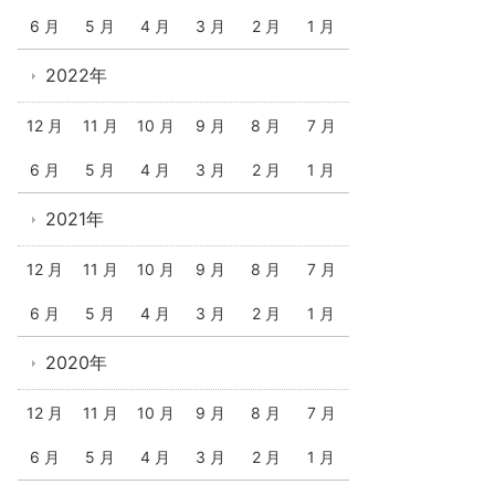
6 月
5 月
4 月
3 月
2 月
1 月
2022年
12 月
11 月
10 月
9 月
8 月
7 月
6 月
5 月
4 月
3 月
2 月
1 月
2021年
12 月
11 月
10 月
9 月
8 月
7 月
6 月
5 月
4 月
3 月
2 月
1 月
2020年
12 月
11 月
10 月
9 月
8 月
7 月
6 月
5 月
4 月
3 月
2 月
1 月