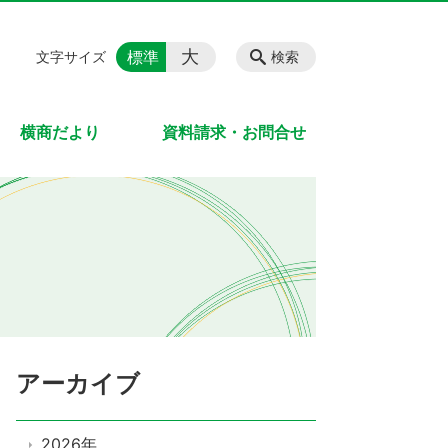
大
標準
文字サイズ
検索
横商だより
資料請求・お問合せ
アーカイブ
2026年