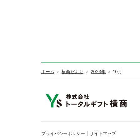
ホーム
横商だより
2023年
10月
プライバシーポリシー
サイトマップ