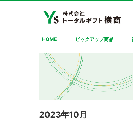
HOME
ピックアップ商品
2023年10月