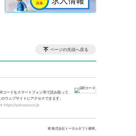
ページの先頭へ戻る
QRコードをスマートフォン等で読み取って、
このウェブサイトにアクセスできます。
https://yokosyo.co.jp
© 株式会社トータルギフト横商.