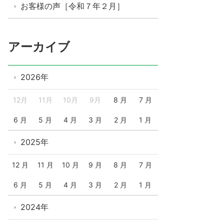
お客様の声［令和７年２月］
アーカイブ
2026年
12月
11月
10月
9月
8 月
7 月
6 月
5 月
4 月
3 月
2 月
1 月
2025年
12 月
11 月
10 月
9 月
8 月
7 月
6 月
5 月
4 月
3 月
2 月
1 月
2024年