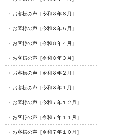
お客様の声［令和８年６月］
お客様の声［令和８年５月］
お客様の声［令和８年４月］
お客様の声［令和８年３月］
お客様の声［令和８年２月］
お客様の声［令和８年１月］
お客様の声［令和７年１２月］
お客様の声［令和７年１１月］
お客様の声［令和７年１０月］