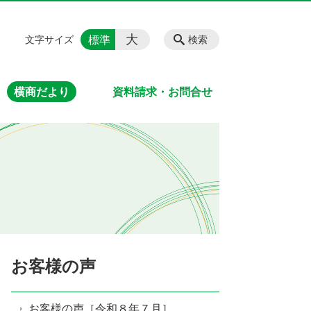
大
標準
文字サイズ
検索
横商だより
資料請求・お問合せ
お客様の声
お客様の声［令和８年７月］