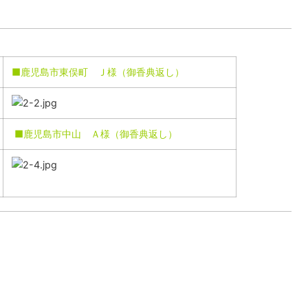
■鹿児島市東俣町 Ｊ様（御香典返し）
■鹿児島市中山 Ａ様（御香典返し）