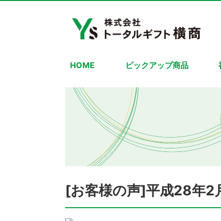
HOME
ピックアップ商品
[お客様の声]平成28年2月