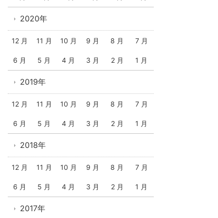
2020年
12 月
11 月
10 月
9 月
8 月
7 月
6 月
5 月
4 月
3 月
2 月
1 月
2019年
12 月
11 月
10 月
9 月
8 月
7 月
6 月
5 月
4 月
3 月
2 月
1 月
2018年
12 月
11 月
10 月
9 月
8 月
7 月
6 月
5 月
4 月
3 月
2 月
1 月
2017年