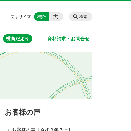
大
標準
文字サイズ
検索
横商だより
資料請求・お問合せ
お客様の声
お客様の声［令和８年７月］