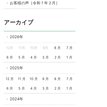
お客様の声［令和７年２月］
アーカイブ
2026年
12月
11月
10月
9月
8 月
7 月
6 月
5 月
4 月
3 月
2 月
1 月
2025年
12 月
11 月
10 月
9 月
8 月
7 月
6 月
5 月
4 月
3 月
2 月
1 月
2024年