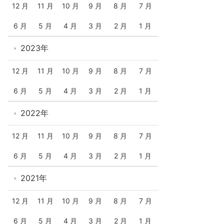
12 月
11 月
10 月
9 月
8 月
7 月
6 月
5 月
4 月
3 月
2 月
1 月
2023年
12 月
11 月
10 月
9 月
8 月
7 月
6 月
5 月
4 月
3 月
2 月
1 月
2022年
12 月
11 月
10 月
9 月
8 月
7 月
6 月
5 月
4 月
3 月
2 月
1 月
2021年
12 月
11 月
10 月
9 月
8 月
7 月
6 月
5 月
4 月
3 月
2 月
1 月