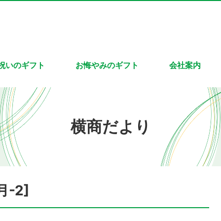
祝いのギフト
お悔やみのギフト
会社案内
横商だより
-2]