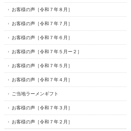
お客様の声［令和７年８月］
お客様の声［令和７年７月］
お客様の声［令和７年６月］
お客様の声［令和７年５月ー２］
お客様の声［令和７年５月］
お客様の声［令和７年４月］
ご当地ラーメンギフト
お客様の声［令和７年３月］
お客様の声［令和７年２月］