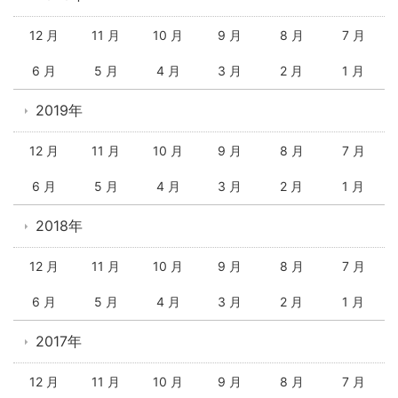
12 月
11 月
10 月
9 月
8 月
7 月
6 月
5 月
4 月
3 月
2 月
1 月
2019年
12 月
11 月
10 月
9 月
8 月
7 月
6 月
5 月
4 月
3 月
2 月
1 月
2018年
12 月
11 月
10 月
9 月
8 月
7 月
6 月
5 月
4 月
3 月
2 月
1 月
2017年
12 月
11 月
10 月
9 月
8 月
7 月