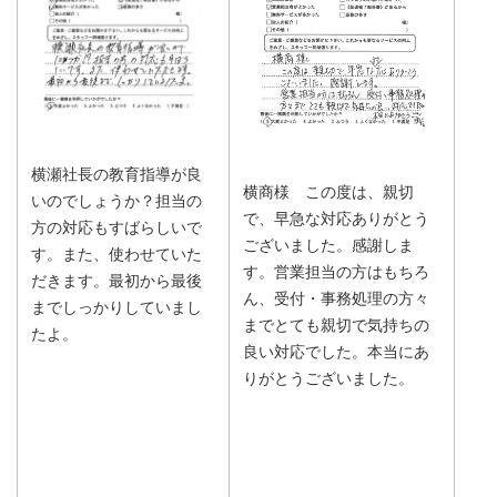
横瀬社長の教育指導が良
横商様 この度は、親切
いのでしょうか？担当の
で、早急な対応ありがとう
方の対応もすばらしいで
ございました。感謝しま
す。また、使わせていた
す。営業担当の方はもちろ
だきます。最初から最後
ん、受付・事務処理の方々
までしっかりしていまし
までとても親切で気持ちの
たよ。
良い対応でした。本当にあ
りがとうございました。