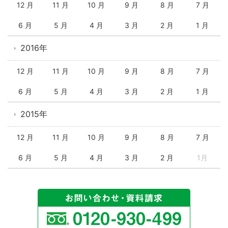
12 月
11 月
10 月
9 月
8 月
7 月
6 月
5 月
4 月
3 月
2 月
1 月
2016年
12 月
11 月
10 月
9 月
8 月
7 月
6 月
5 月
4 月
3 月
2 月
1 月
2015年
12 月
11 月
10 月
9 月
8 月
7 月
6 月
5 月
4 月
3 月
2 月
1月