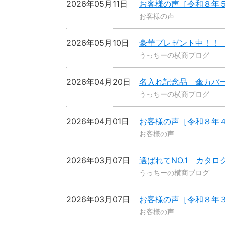
2026年05月11日
お客様の声［令和８年
お客様の声
2026年05月10日
豪華プレゼント中！！
うっちーの横商ブログ
2026年04月20日
名入れ記念品 傘カバ
うっちーの横商ブログ
2026年04月01日
お客様の声［令和８年
お客様の声
2026年03月07日
選ばれてNO.1 カタロ
うっちーの横商ブログ
2026年03月07日
お客様の声［令和８年
お客様の声