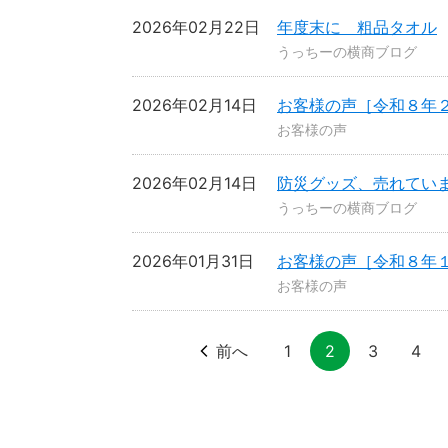
2026年02月22日
年度末に 粗品タオル
うっちーの横商ブログ
2026年02月14日
お客様の声［令和８年
お客様の声
2026年02月14日
防災グッズ、売れてい
うっちーの横商ブログ
2026年01月31日
お客様の声［令和８年
お客様の声
前へ
1
2
3
4