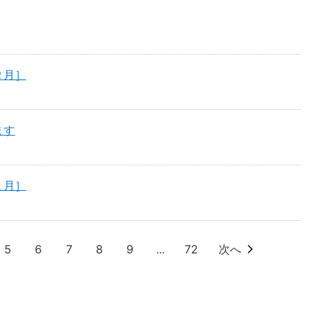
２月］
ます
１月］
5
6
7
8
9
...
72
次へ