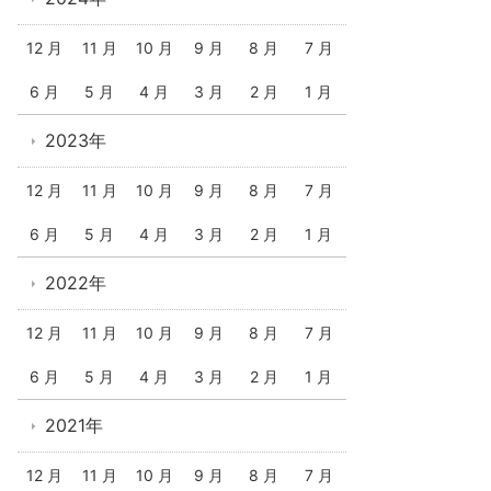
12 月
11 月
10 月
9 月
8 月
7 月
6 月
5 月
4 月
3 月
2 月
1 月
2023年
12 月
11 月
10 月
9 月
8 月
7 月
6 月
5 月
4 月
3 月
2 月
1 月
2022年
12 月
11 月
10 月
9 月
8 月
7 月
6 月
5 月
4 月
3 月
2 月
1 月
2021年
12 月
11 月
10 月
9 月
8 月
7 月