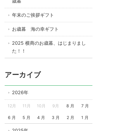
歳暮
年末のご挨拶ギフト
お歳暮 海の幸ギフト
2025 横商のお歳暮、はじまりまし
た！！
アーカイブ
2026年
12月
11月
10月
9月
8 月
7 月
6 月
5 月
4 月
3 月
2 月
1 月
2025年