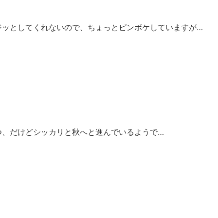
ジッとしてくれないので、ちょっとピンボケしていますが…
つ、だけどシッカリと秋へと進んでいるようで…