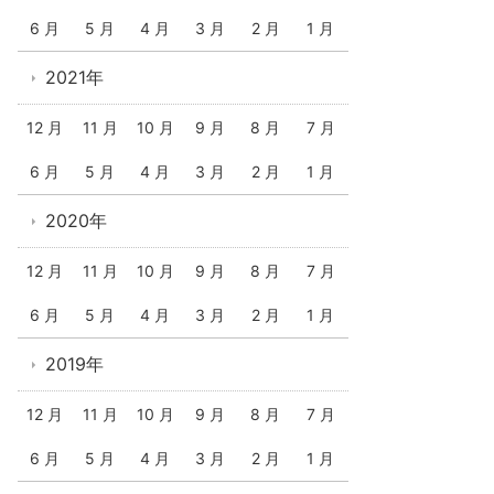
6 月
5 月
4 月
3 月
2 月
1 月
2021年
12 月
11 月
10 月
9 月
8 月
7 月
6 月
5 月
4 月
3 月
2 月
1 月
2020年
12 月
11 月
10 月
9 月
8 月
7 月
6 月
5 月
4 月
3 月
2 月
1 月
2019年
12 月
11 月
10 月
9 月
8 月
7 月
6 月
5 月
4 月
3 月
2 月
1 月