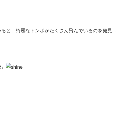
いると、綺麗なトンボがたくさん飛んでいるのを発見…
ボ』