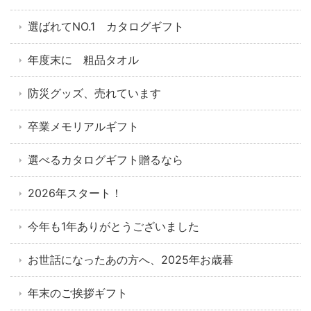
選ばれてNO.1 カタログギフト
年度末に 粗品タオル
防災グッズ、売れています
卒業メモリアルギフト
選べるカタログギフト贈るなら
2026年スタート！
今年も1年ありがとうございました
お世話になったあの方へ、2025年お歳暮
年末のご挨拶ギフト