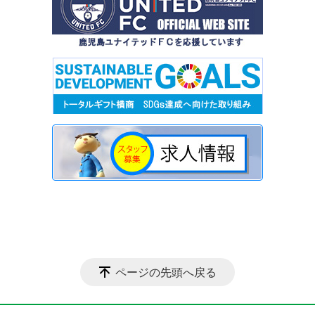
ページの先頭へ戻る