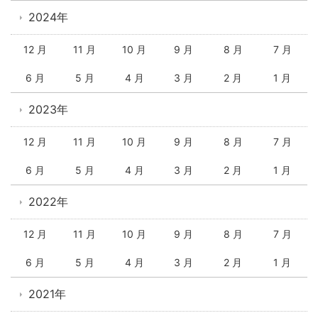
2024年
12 月
11 月
10 月
9 月
8 月
7 月
6 月
5 月
4 月
3 月
2 月
1 月
2023年
12 月
11 月
10 月
9 月
8 月
7 月
6 月
5 月
4 月
3 月
2 月
1 月
2022年
12 月
11 月
10 月
9 月
8 月
7 月
6 月
5 月
4 月
3 月
2 月
1 月
2021年