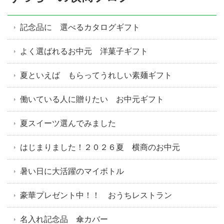
記念品に 選べるカタログギフト
よく選ばれるお中元 洋菓子ギフト
夏といえば もらってうれしい素麺ギフト
働いている人に贈りたい お中元ギフト
夏スイーツ選んでみました
はじまりました！２０２６夏 横商のお中元
暑い日に大活躍のマイボトル
豪華プレゼント中！！ おうちレストラン
名入れ記念品 傘カバー