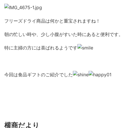
フリーズドライ商品は何かと重宝されますね！
朝の忙しい時や、少し小腹がすいた時にあると便利です。
特に主婦の方には喜ばれるようです
今回は食品ギフトのご紹介でした
横商だより