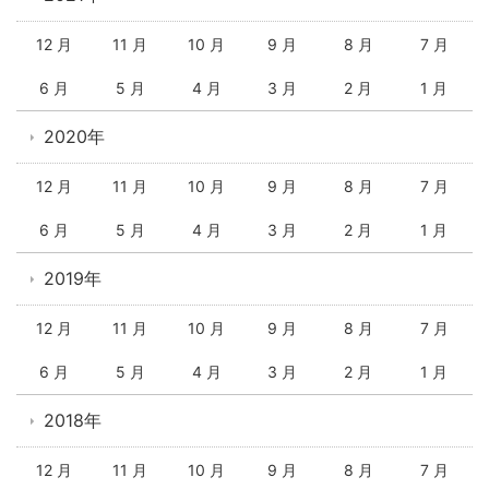
12 月
11 月
10 月
9 月
8 月
7 月
6 月
5 月
4 月
3 月
2 月
1 月
2020年
12 月
11 月
10 月
9 月
8 月
7 月
6 月
5 月
4 月
3 月
2 月
1 月
2019年
12 月
11 月
10 月
9 月
8 月
7 月
6 月
5 月
4 月
3 月
2 月
1 月
2018年
12 月
11 月
10 月
9 月
8 月
7 月