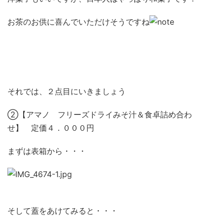
お茶のお供に喜んでいただけそうですね
それでは、２点目にいきましょう
②
【アマノ フリーズドライみそ汁＆食卓詰め合わ
せ】 定価４．０００円
まずは表箱から・・・
そして蓋をあけてみると・・・