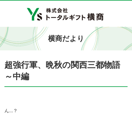
横商だより
超強行軍、晩秋の関西三都物語
～中編
ん…？