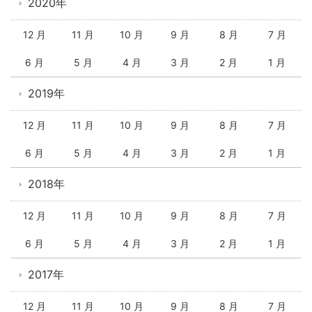
2020年
12 月
11 月
10 月
9 月
8 月
7 月
6 月
5 月
4 月
3 月
2 月
1 月
2019年
12 月
11 月
10 月
9 月
8 月
7 月
6 月
5 月
4 月
3 月
2 月
1 月
2018年
12 月
11 月
10 月
9 月
8 月
7 月
6 月
5 月
4 月
3 月
2 月
1 月
2017年
12 月
11 月
10 月
9 月
8 月
7 月