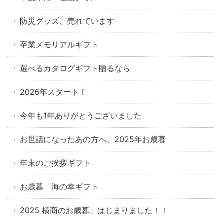
防災グッズ、売れています
卒業メモリアルギフト
選べるカタログギフト贈るなら
2026年スタート！
今年も1年ありがとうございました
お世話になったあの方へ、2025年お歳暮
年末のご挨拶ギフト
お歳暮 海の幸ギフト
2025 横商のお歳暮、はじまりました！！