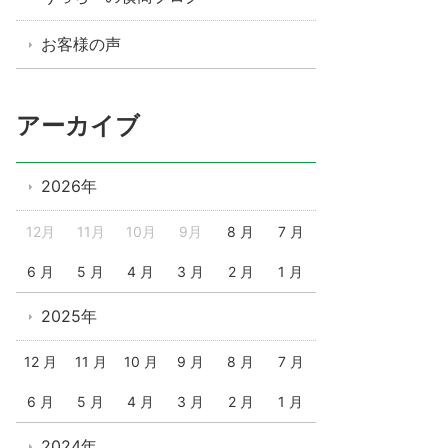
お客様の声
アーカイブ
2026年
12月
11月
10月
9月
8 月
7 月
6 月
5 月
4 月
3 月
2 月
1 月
2025年
12 月
11 月
10 月
9 月
8 月
7 月
6 月
5 月
4 月
3 月
2 月
1 月
2024年