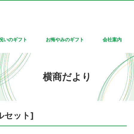
祝いのギフト
お悔やみのギフト
会社案内
横商だより
ルセット]