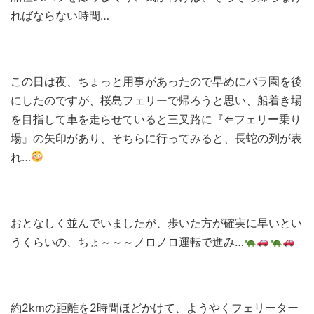
ればならない時間…
この日は夜、ちょっと用事があったので早めにバラ園を後
にしたのですが、桜島フェリーで帰ろうと思い、船着き場
を目指して車を走らせていると三叉路に『⇐フェリー乗り
場』の矢印があり、そちらに行ってみると、長蛇の列が表
れ…
おとなしく並んでいましたが、歩いた方が確実に早いとい
うくらいの、ちょ～～～ノロノロ運転で進み…
約2kmの距離を2時間ほどかけて、ようやくフェリーター