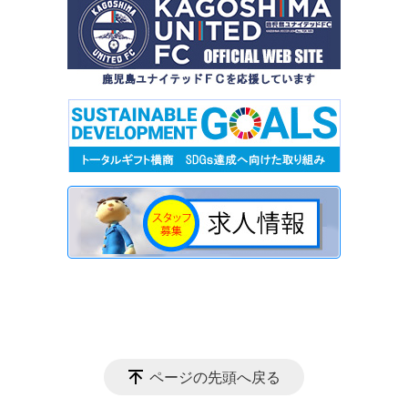
ページの先頭へ戻る