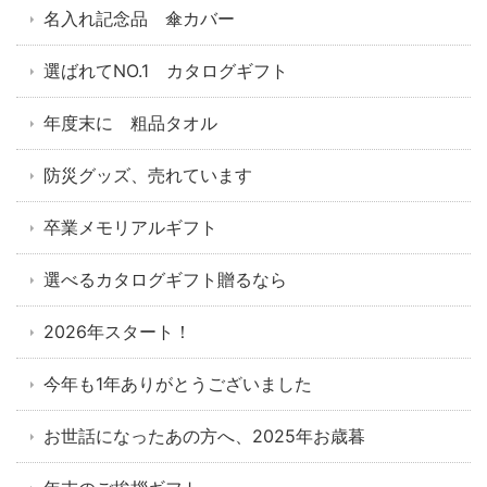
名入れ記念品 傘カバー
選ばれてNO.1 カタログギフト
年度末に 粗品タオル
防災グッズ、売れています
卒業メモリアルギフト
選べるカタログギフト贈るなら
2026年スタート！
今年も1年ありがとうございました
お世話になったあの方へ、2025年お歳暮