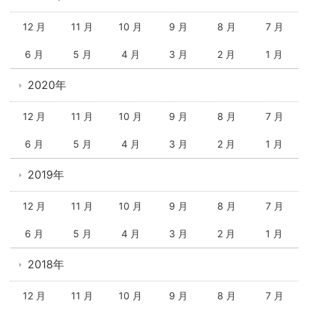
12 月
11 月
10 月
9 月
8 月
7 月
6 月
5 月
4 月
3 月
2 月
1 月
2020年
12 月
11 月
10 月
9 月
8 月
7 月
6 月
5 月
4 月
3 月
2 月
1 月
2019年
12 月
11 月
10 月
9 月
8 月
7 月
6 月
5 月
4 月
3 月
2 月
1 月
2018年
12 月
11 月
10 月
9 月
8 月
7 月