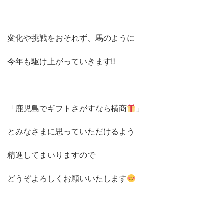
変化や挑戦をおそれず、馬のように
今年も駆け上がっていきます‼
「鹿児島でギフトさがすなら横商
」
とみなさまに思っていただけるよう
精進してまいりますので
どうぞよろしくお願いいたします