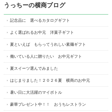
うっちーの横商ブログ
記念品に 選べるカタログギフト
よく選ばれるお中元 洋菓子ギフト
夏といえば もらってうれしい素麺ギフト
働いている人に贈りたい お中元ギフト
夏スイーツ選んでみました
はじまりました！２０２６夏 横商のお中元
暑い日に大活躍のマイボトル
豪華プレゼント中！！ おうちレストラン