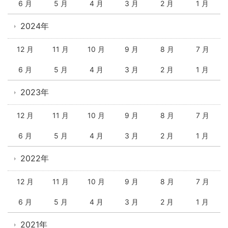
6 月
5 月
4 月
3 月
2 月
1 月
2024年
12 月
11 月
10 月
9 月
8 月
7 月
6 月
5 月
4 月
3 月
2 月
1 月
2023年
12 月
11 月
10 月
9 月
8 月
7 月
6 月
5 月
4 月
3 月
2 月
1 月
2022年
12 月
11 月
10 月
9 月
8 月
7 月
6 月
5 月
4 月
3 月
2 月
1 月
2021年