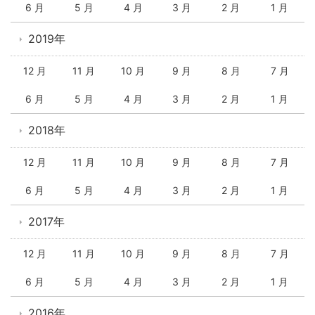
6 月
5 月
4 月
3 月
2 月
1 月
2019年
12 月
11 月
10 月
9 月
8 月
7 月
6 月
5 月
4 月
3 月
2 月
1 月
2018年
12 月
11 月
10 月
9 月
8 月
7 月
6 月
5 月
4 月
3 月
2 月
1 月
2017年
12 月
11 月
10 月
9 月
8 月
7 月
6 月
5 月
4 月
3 月
2 月
1 月
2016年