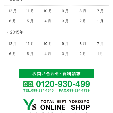
12 月
11 月
10 月
9 月
8 月
7 月
6 月
5 月
4 月
3 月
2 月
1 月
2015年
12 月
11 月
10 月
9 月
8 月
7 月
6 月
5 月
4 月
3 月
2 月
1月