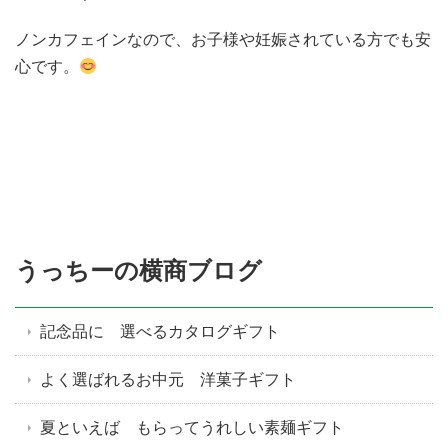
ノンカフェインなので、お子様や妊娠されている方でも安
心です。
うっちーの横商ブログ
記念品に 選べるカタログギフト
よく選ばれるお中元 洋菓子ギフト
夏といえば もらってうれしい素麺ギフト