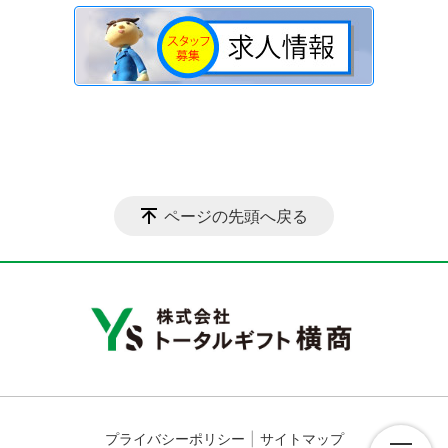
ページの先頭へ戻る
プライバシーポリシー
サイトマップ