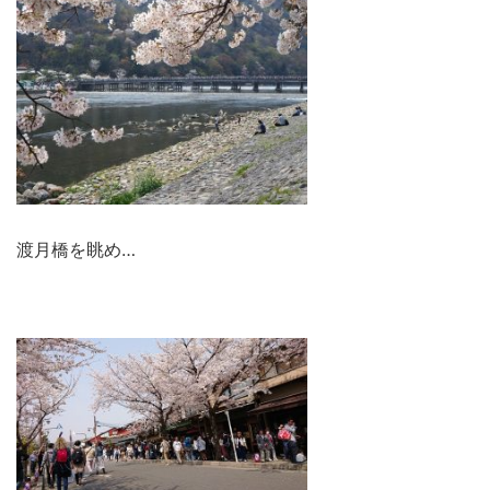
渡月橋を眺め…