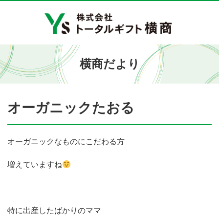
横商だより
オーガニックたおる
オーガニックなものにこだわる方
増えていますね
特に出産したばかりのママ