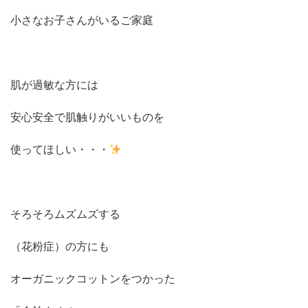
小さなお子さんがいるご家庭
肌が過敏な方には
安心安全で肌触りがいいものを
使ってほしい・・・
そろそろムズムズする
（花粉症）の方にも
オーガニックコットンをつかった