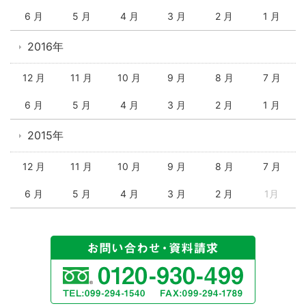
6 月
5 月
4 月
3 月
2 月
1 月
2016年
12 月
11 月
10 月
9 月
8 月
7 月
6 月
5 月
4 月
3 月
2 月
1 月
2015年
12 月
11 月
10 月
9 月
8 月
7 月
6 月
5 月
4 月
3 月
2 月
1月