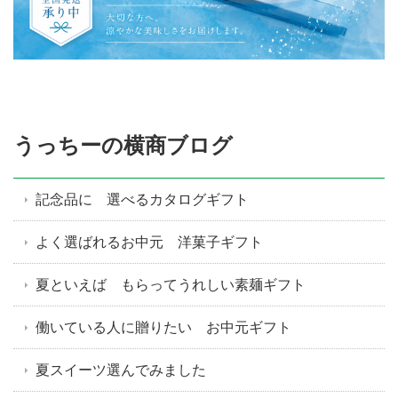
うっちーの横商ブログ
記念品に 選べるカタログギフト
よく選ばれるお中元 洋菓子ギフト
夏といえば もらってうれしい素麺ギフト
働いている人に贈りたい お中元ギフト
夏スイーツ選んでみました