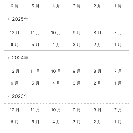
6 月
5 月
4 月
3 月
2 月
1 月
2025年
12 月
11 月
10 月
9 月
8 月
7 月
6 月
5 月
4 月
3 月
2 月
1 月
2024年
12 月
11 月
10 月
9 月
8 月
7 月
6 月
5 月
4 月
3 月
2 月
1 月
2023年
12 月
11 月
10 月
9 月
8 月
7 月
6 月
5 月
4 月
3 月
2 月
1 月