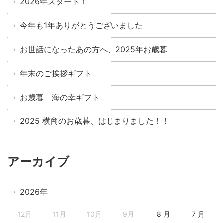
2026年スタート！
今年も1年ありがとうございました
お世話になったあの方へ、2025年お歳暮
年末のご挨拶ギフト
お歳暮 海の幸ギフト
2025 横商のお歳暮、はじまりました！！
アーカイブ
2026年
12月
11月
10月
9月
8 月
7 月