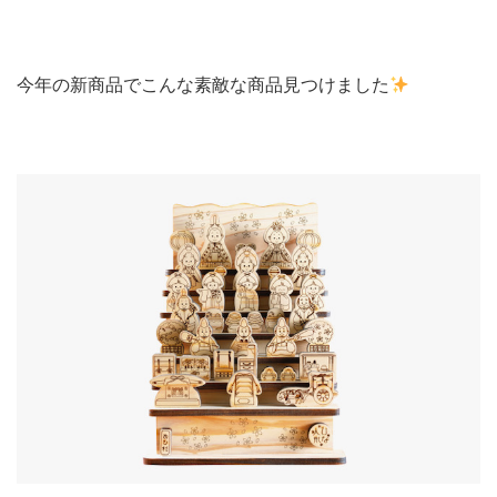
今年の新商品でこんな素敵な商品見つけました