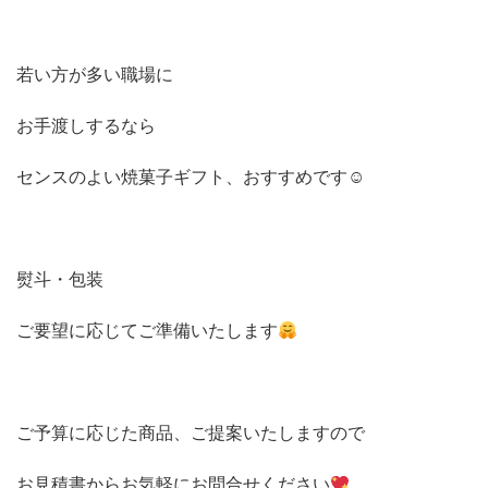
若い方が多い職場に
お手渡しするなら
センスのよい焼菓子ギフト、おすすめです☺
熨斗・包装
ご要望に応じてご準備いたします
ご予算に応じた商品、ご提案いたしますので
お見積書からお気軽にお問合せください