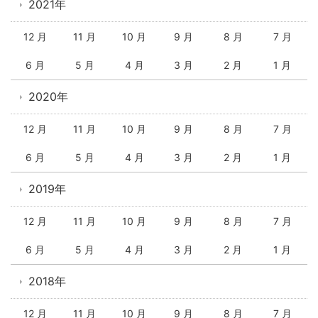
2021年
12 月
11 月
10 月
9 月
8 月
7 月
6 月
5 月
4 月
3 月
2 月
1 月
2020年
12 月
11 月
10 月
9 月
8 月
7 月
6 月
5 月
4 月
3 月
2 月
1 月
2019年
12 月
11 月
10 月
9 月
8 月
7 月
6 月
5 月
4 月
3 月
2 月
1 月
2018年
12 月
11 月
10 月
9 月
8 月
7 月