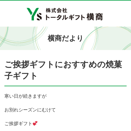
横商だより
ご挨拶ギフトにおすすめの焼菓
子ギフト
寒い日が続きますが
お別れシーズンにむけて
ご挨拶ギフト