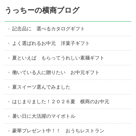
うっちーの横商ブログ
記念品に 選べるカタログギフト
よく選ばれるお中元 洋菓子ギフト
夏といえば もらってうれしい素麺ギフト
働いている人に贈りたい お中元ギフト
夏スイーツ選んでみました
はじまりました！２０２６夏 横商のお中元
暑い日に大活躍のマイボトル
豪華プレゼント中！！ おうちレストラン