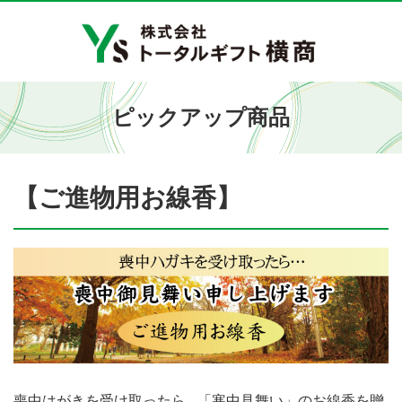
ピックアップ商品
【ご進物用お線香】
喪中はがきを受け取ったら…「寒中見舞い」のお線香を贈