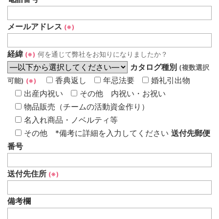
メールアドレス
(※)
経緯
何を通じて弊社をお知りになりましたか？
(※)
カタログ種別
(複数選択
香典返し
年忌法要
婚礼引出物
可能)
(※)
出産内祝い
その他 内祝い・お祝い
物品販売（チームの活動資金作り）
名入れ商品・ノベルティ等
その他 *備考に詳細を入力してください
送付先郵便
番号
送付先住所
(※)
備考欄