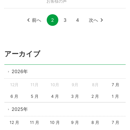
お客様の声
前へ
2
3
4
次へ
アーカイブ
2026年
12月
11月
10月
9月
8月
7 月
6 月
5 月
4 月
3 月
2 月
1 月
2025年
12 月
11 月
10 月
9 月
8 月
7 月