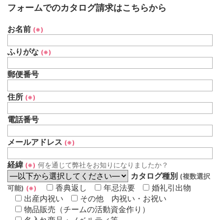
フォームでのカタログ請求はこちらから
お名前
(※)
ふりがな
(※)
郵便番号
住所
(※)
電話番号
メールアドレス
(※)
経緯
何を通じて弊社をお知りになりましたか？
(※)
カタログ種別
(複数選択
香典返し
年忌法要
婚礼引出物
可能)
(※)
出産内祝い
その他 内祝い・お祝い
物品販売（チームの活動資金作り）