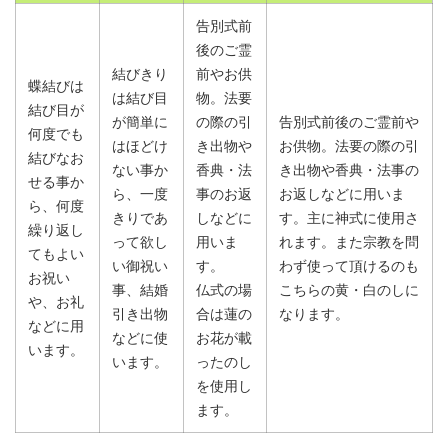
告別式前
後のご霊
結びきり
前やお供
蝶結びは
は結び目
物。法要
結び目が
が簡単に
の際の引
告別式前後のご霊前や
何度でも
はほどけ
き出物や
お供物。法要の際の引
結びなお
ない事か
香典・法
き出物や香典・法事の
せる事か
ら、一度
事のお返
お返しなどに用いま
ら、何度
きりであ
しなどに
す。主に神式に使用さ
繰り返し
って欲し
用いま
れます。また宗教を問
てもよい
い御祝い
す。
わず使って頂けるのも
お祝い
事、結婚
仏式の場
こちらの黄・白のしに
や、お礼
引き出物
合は蓮の
なります。
などに用
などに使
お花が載
います。
います。
ったのし
を使用し
ます。