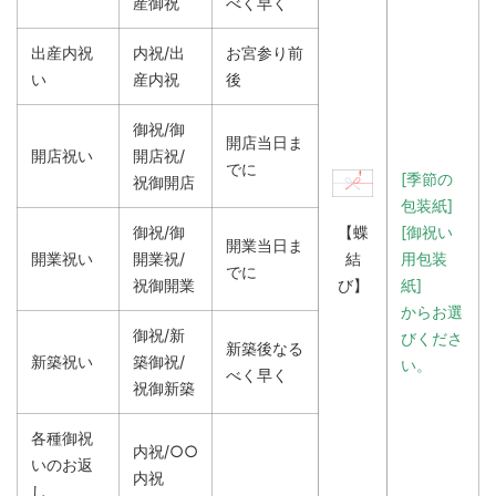
産御祝
べく早く
出産内祝
内祝/出
お宮参り前
い
産内祝
後
御祝/御
開店当日ま
開店祝い
開店祝/
でに
[季節の
祝御開店
包装紙]
【蝶
御祝/御
[御祝い
開業当日ま
結
開業祝い
開業祝/
用包装
でに
び】
祝御開業
紙]
からお選
御祝/新
びくださ
新築後なる
新築祝い
築御祝/
い。
べく早く
祝御新築
各種御祝
内祝/○○
いのお返
内祝
し