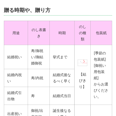
贈る時期や、贈り方
のし
のし表書
用途
時期
の種
包装紙
き
類
寿/御祝
[季節の
結婚祝い
い/御結
挙式まで
包装紙]
婚御祝
[御祝い
用包装
【結
結婚内祝
結婚式後な
寿/内祝
紙]
びき
い
るべく早く
からお選
り】
びくださ
結婚式引
寿
結婚式当日
い。
出物
御祝/出
誕生後なる
出産祝い